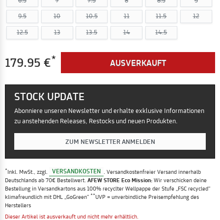
6.5
7
7.5
8
8.5
9
9.5
10
10.5
11
11.5
12
12.5
13
13.5
14
14.5
*
179.95 €
AUSVERKAUFT
STOCK UPDATE
Abonniere unseren Newsletter und erhalte exklusive Informationen
zu anstehenden Releases, Restocks und neuen Produkten.
ZUM NEWSLETTER ANMELDEN
*
VERSANDKOSTEN
Inkl. MwSt., zzgl.
. Versandkostenfreier Versand innerhalb
Deutschlands ab 70€ Bestellwert.
AFEW STORE Eco Mission:
Wir verschicken deine
Bestellung in Versandkartons aus 100% recyclter Wellpappe der Stufe „FSC recycled“
**
klimafreundlich mit DHL „GoGreen“
UVP = unverbindliche Preisempfehlung des
Herstellers
Dieser Artikel ist ausverkauft und nicht mehr erhältlich.